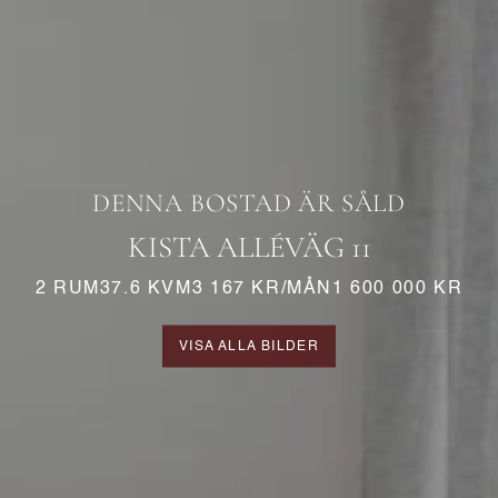
DENNA BOSTAD ÄR SÅLD
KISTA ALLÉVÄG 11
2 RUM
37.6 KVM
3 167 KR/MÅN
1 600 000​ KR
VISA ALLA BILDER