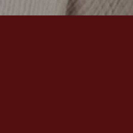
Stilrent boende med smarta lösningar
och närhet till natur och
kommunikation
Välkommen till Kista Alléväg 11 och denna yteffektiva 2:a på
våning 2 med hiss. Här får du ett hem som på bästa sätt
representerar modernt compact living.
Inne väntar ett modernt och stilrent hem där varje detalj känns
genomtänkt – från det gråa köket med släta luckor, genomgående
ekparkett och generös förvaring till det helkaklade duschrummet
med rymlig kommod och kombinerad tvättmaskin och
torktumlare som gör vardagen enkel.
Från sovrummet nås balkongen i västerläge vilken blir den
perfekta platsen för eftermiddagskaffet eller en lugn stund i
kvällssolen under årets varmare månader.