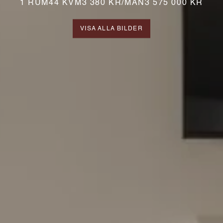
1 RUM
44 KVM
3 380 KR/MÅN
3 575 000​ KR
VISA ALLA BILDER